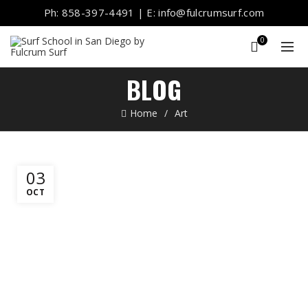
Ph: 858-397-4491 | E: info@fulcrumsurf.com
0
BLOG
Home
Art
03
OCT