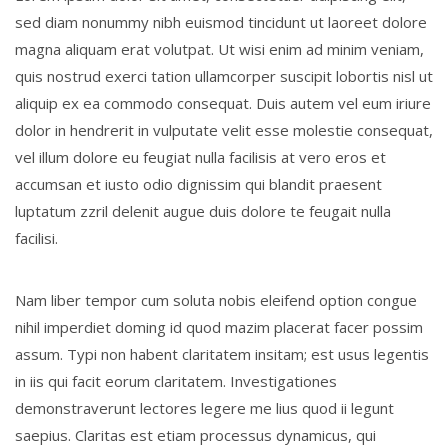
sed diam nonummy nibh euismod tincidunt ut laoreet dolore
magna aliquam erat volutpat. Ut wisi enim ad minim veniam,
quis nostrud exerci tation ullamcorper suscipit lobortis nisl ut
aliquip ex ea commodo consequat. Duis autem vel eum iriure
dolor in hendrerit in vulputate velit esse molestie consequat,
vel illum dolore eu feugiat nulla facilisis at vero eros et
accumsan et iusto odio dignissim qui blandit praesent
luptatum zzril delenit augue duis dolore te feugait nulla
facilisi.
Nam liber tempor cum soluta nobis eleifend option congue
nihil imperdiet doming id quod mazim placerat facer possim
assum. Typi non habent claritatem insitam; est usus legentis
in iis qui facit eorum claritatem. Investigationes
demonstraverunt lectores legere me lius quod ii legunt
saepius. Claritas est etiam processus dynamicus, qui